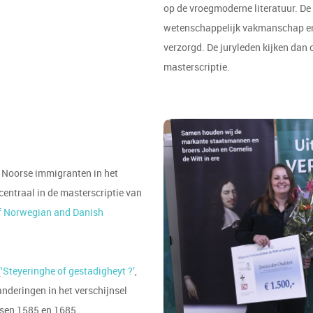
op de vroegmoderne literatuur. De 
wetenschappelijk vakmanschap en 
verzorgd. De juryleden kijken dan 
masterscriptie.
n Noorse immigranten in het
entraal in de masterscriptie van
f Norwegian and Danish
(
‘Steyeringhe of gestadigheyt ?’
,
nderingen in het verschijnsel
sen 1585 en 1685.