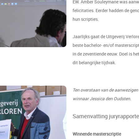
EW. Amber Souleymane was aanwezi
felicitaties. Eerder hadden de ge
hun scripties.
Jaarlijks gaat de Uitgeverij Verlo
beste bachelor- en/of masterscrip
in de zeventiende eeuw. Doel is he
dit belangrijke tijdvak.
Ten overstaan van de aanwezigen 
winnaar Jessica den Oudsten.
Samenvatting juryrapport
Winnende m
asterscrip
tie