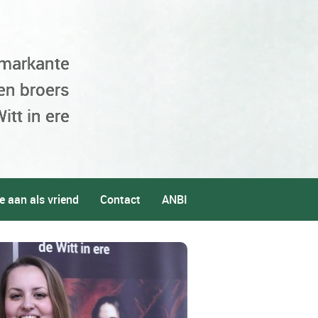
 markante
en broers
itt in ere
e aan als vriend
Contact
ANBI