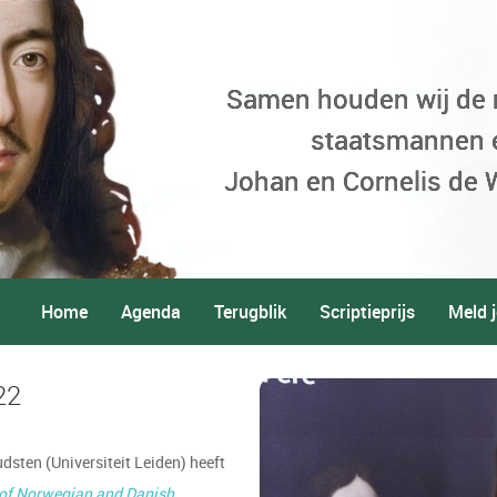
Samen houden wij de
staatsmannen 
Johan en Cornelis de W
Home
Agenda
Terugblik
Scriptieprijs
Meld j
22
dsten (Universiteit Leiden) heeft
of Norwegian and Danish