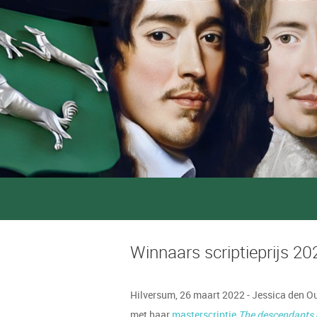
Winnaars scriptieprijs 20
Hilversum, 26 maart 2022 - Jessica den Ou
met haar
masterscriptie
The descendants 