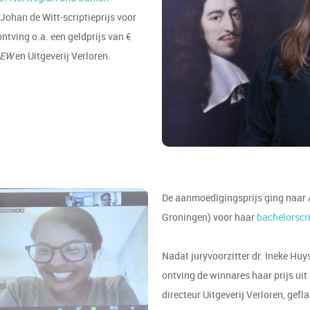
/Johan de Witt-scriptieprijs voor
tving o.a. een geldprijs van €
EW
en Uitgeverij Verloren.
De aanmoedigingsprijs ging naar 
Groningen) voor haar
bachelorscr
Nadat juryvoorzitter dr. Ineke Hu
ontving de winnares haar prijs u
directeur Uitgeverij Verloren, gef