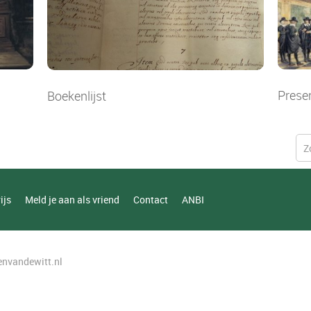
Prese
Boekenlijst
ijs
Meld je aan als vriend
Contact
ANBI
nvandewitt.nl