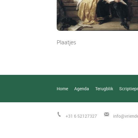
Plaatjes
Home
Agenda
Terugblik
Scriptiepr
+31 6 52127327
i
nfo@vriende