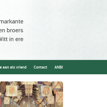
 markante
en broers
itt in ere
e aan als vriend
Contact
ANBI