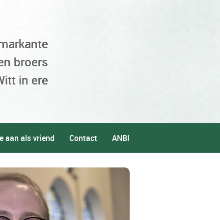
 markante
en broers
itt in ere
e aan als vriend
Contact
ANBI