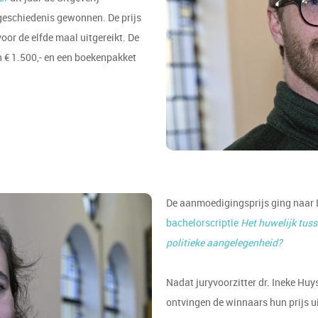
 geschiedenis gewonnen. De prijs
r de elfde maal uitgereikt. De
n € 1.500,- en een boekenpakket
De aanmoedigingsprijs ging naar L
bachelorscriptie
Het huwelijk tuss
politieke aangelegenheid?
Nadat juryvoorzitter dr. Ineke Hu
ontvingen de winnaars hun prijs u