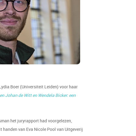
ydia Boer (Universiteit Leiden) voor haar
en Johan de Witt en Wendela Bicker: een
ysman het juryrapport had voorgelezen,
it handen van Eva Nicole Pool van Uitgeverij