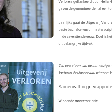
Verloren, geflankeerd door Hella
gaven de genomineerden al een toe
Jaarlijks gaat de Uitgeverij Verlo
beste bachelor- en/of masterscrip
in de zeventiende eeuw. Doel is he
dit belangrijke tijdvak.
Ten overstaan van de aanwezigen 
Verloren de cheque aan winnaar Va
Samenvatting juryrapport
Winnende m
asterscrip
tie