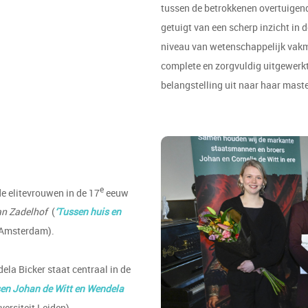
tussen de betrokkenen overtuigend
getuigt van een scherp inzicht in d
niveau van wetenschappelijk vakm
complete en zorgvuldig uitgewerkt
belangstelling uit naar haar mast
e
de elitevrouwen in de 17
eeuw
an Zadelhof
(
‘
Tussen huis en
n Amsterdam).
ela Bicker staat centraal in de
sen Johan de Witt en Wendela
iversiteit Leiden).