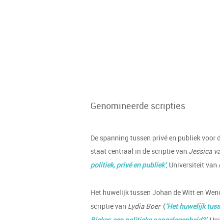
Genomineerde scripties
De spanning tussen privé en publiek voor 
staat centraal in de scriptie van
Jessica v
politiek, privé en publiek’
, Universiteit va
Het huwelijk tussen Johan de Witt en Wend
scriptie van
Lydia Boer
(
‘Het huwelijk tus
Bicker: een politieke aangelegenheid?’
, Un