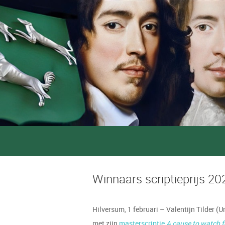
Winnaars scriptieprijs 20
Hilversum, 1 februari – Valentijn Tilder (
met zijn
masterscriptie
A cause to watch f