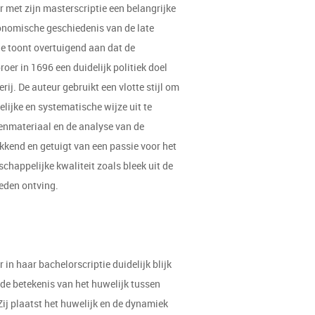
r met zijn masterscriptie een belangrijke
onomische geschiedenis van de late
ie toont overtuigend aan dat de
er in 1696 een duidelijk politiek doel
j. De auteur gebruikt een vlotte stijl om
elijke en systematische wijze uit te
nmateriaal en de analyse van de
kend en getuigt van een passie voor het
schappelijke kwaliteit zoals bleek uit de
leden ontving.
r in haar bachelorscriptie duidelijk blijk
de betekenis van het huwelijk tussen
ij plaatst het huwelijk en de dynamiek