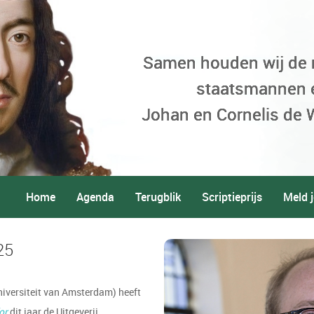
Samen houden wij de
staatsmannen 
Johan en Cornelis de W
Home
Agenda
Terugblik
Scriptieprijs
Meld j
25
Universiteit van Amsterdam) heeft
or
dit jaar de Uitgeverij