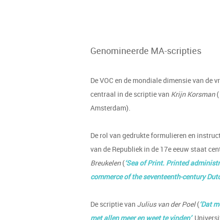
Genomineerde MA-scripties
De VOC en de mondiale dimensie van de v
centraal in de scriptie van
Krijn Korsman
(
Amsterdam).
De rol van gedrukte formulieren en instru
van de Republiek in de 17e eeuw staat cent
Breukelen
(
‘Sea of Print. Printed adminis
commerce of the seventeenth-century Dutc
De scriptie van
Julius van der Poel
(
‘Dat m
met allen meer en weet te vinden’
, Univers