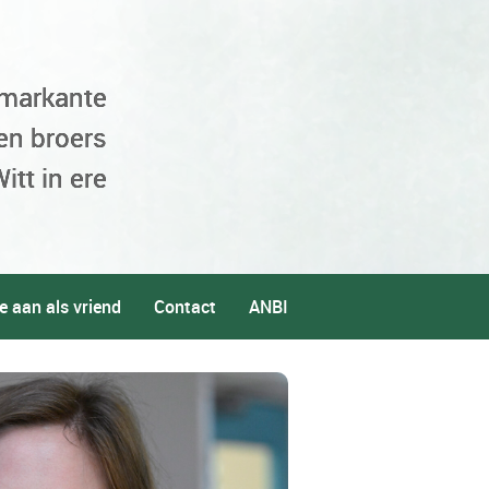
 markante
en broers
itt in ere
e aan als vriend
Contact
ANBI