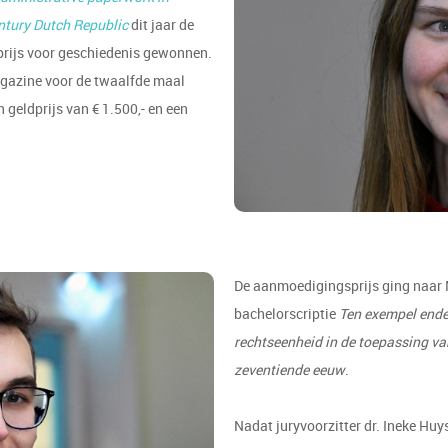
ntury Dutch Republic
dit jaar de
eprijs voor geschiedenis gewonnen.
gazine voor de twaalfde maal
n geldprijs van € 1.500,- en een
De aanmoedigingsprijs ging naar Ma
bachelorscriptie
Ten exempel ende 
rechtseenheid in de toepassing van
zeventiende eeuw
.
Nadat juryvoorzitter dr. Ineke Hu