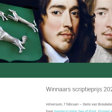
Winnaars scriptieprijs 20
Hilversum, 7 februari – Demi van Breukelen
haar
masterscriptie
Sea of Print. Printed 