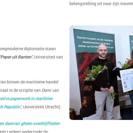
belangstelling uit naar zijn mast
roegmoderne diplomatie staan
‘Peper uit Banten
’
, Universiteit van
cties binnen de maritieme handel
raal in de scriptie van
Demi van
trative paperwork in maritime
h Republic’
, Universiteit Utrecht).
en daervan gheen overblijffselen
iteit Leiden) onderzoekt de