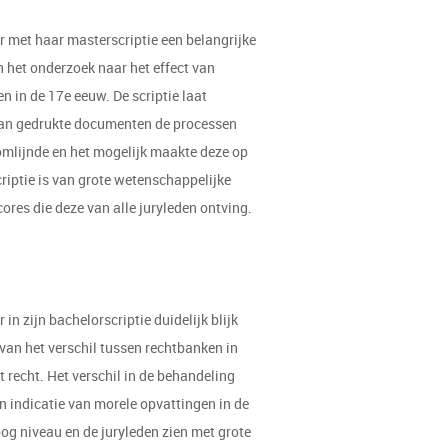
ur met haar masterscriptie een belangrijke
n het onderzoek naar het effect van
n in de 17e eeuw. De scriptie laat
 van gedrukte documenten de processen
omlijnde en het mogelijk maakte deze op
criptie is van grote wetenschappelijke
cores die deze van alle juryleden ontving.
 in zijn bachelorscriptie duidelijk blijk
van het verschil tussen rechtbanken in
 recht. Het verschil in de behandeling
 indicatie van morele opvattingen in de
oog niveau en de juryleden zien met grote