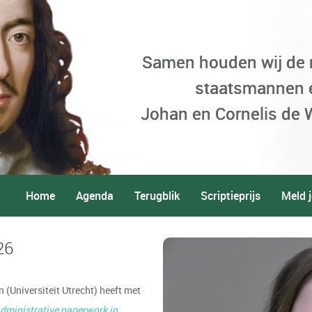
Samen houden wij de
staatsmannen 
Johan en Cornelis de W
Home
Agenda
Terugblik
Scriptieprijs
Meld j
26
 (Universiteit Utrecht) heeft met
administrative paperwork in