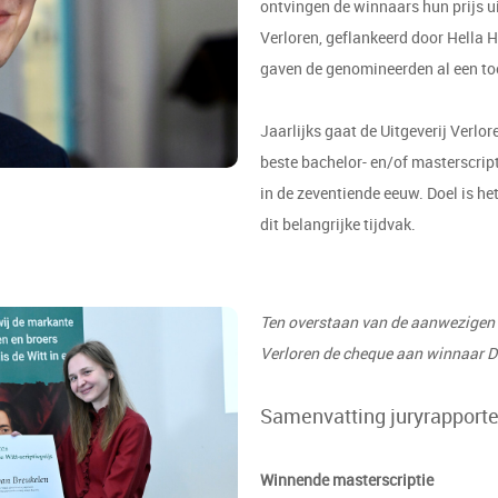
ontvingen de winnaars hun prijs u
Verloren, geflankeerd door Hella
gaven de genomineerden al een toe
Jaarlijks gaat de Uitgeverij Verlo
beste bachelor- en/of masterscrip
in de zeventiende eeuw. Doel is he
dit belangrijke tijdvak.
Ten overstaan van de aanwezigen 
Verloren de cheque aan winnaar D
Samenvatting juryrapport
Winnende m
asterscrip
tie