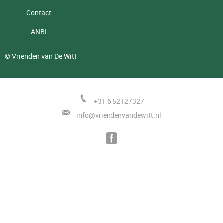
Contact
ANBI
© Vrienden van De Witt
+31 6 52127327
i
nfo@vriendenvandewitt.nl