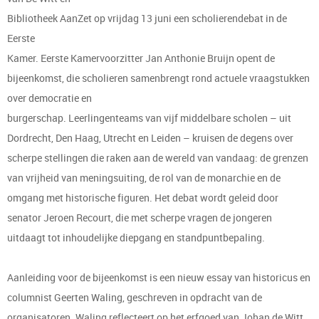
Bibliotheek AanZet op vrijdag 13 juni een scholierendebat in de
Eerste
Kamer. Eerste Kamervoorzitter Jan Anthonie Bruijn opent de
bijeenkomst, die scholieren samenbrengt rond actuele vraagstukken
over democratie en
burgerschap. Leerlingenteams van vijf middelbare scholen – uit
Dordrecht, Den Haag, Utrecht en Leiden – kruisen de degens over
scherpe stellingen die raken aan de wereld van vandaag: de grenzen
van vrijheid van meningsuiting, de rol van de monarchie en de
omgang met historische figuren. Het debat wordt geleid door
senator Jeroen Recourt, die met scherpe vragen de jongeren
uitdaagt tot inhoudelijke diepgang en standpuntbepaling.
Aanleiding voor de bijeenkomst is een nieuw essay van historicus en
columnist Geerten Waling, geschreven in opdracht van de
organisatoren. Waling reflecteert op het erfgoed van Johan de Witt