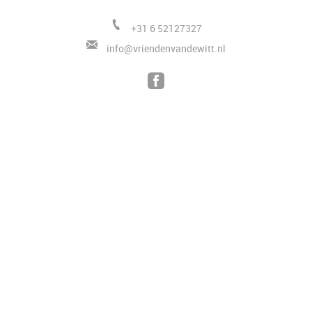
+31 6 52127327
i
nfo@vriendenvandewitt.nl